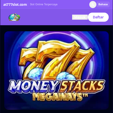
at777slot.com
Slot Online Terpercaya
Bahasa
Masuk
Daftar