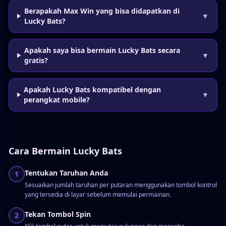
Berapakah Max Win yang bisa didapatkan di
▼
Lucky Bats?
Apakah saya bisa bermain Lucky Bats secara
▼
gratis?
Apakah Lucky Bats kompatibel dengan
▼
perangkat mobile?
Cara Bermain Lucky Bats
Tentukan Taruhan Anda
1
Sesuaikan jumlah taruhan per putaran menggunakan tombol kontrol
yang tersedia di layar sebelum memulai permainan.
Tekan Tombol Spin
2