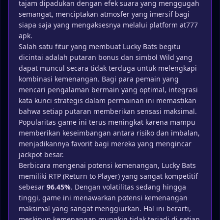
tajam dipadukan dengan efek suara yang menggugah
semangat, menciptakan atmosfer yang imersif bagi
siapa saja yang mengaksesnya melalui platform at777
apk.
Salah satu fitur yang membuat Lucky Bats begitu
dicintai adalah putaran bonus dan simbol Wild yang
dapat muncul secara tidak terduga untuk melengkapi
kombinasi kemenangan. Bagi para pemain yang
mencari pengalaman bermain yang optimal, integrasi
kata kunci strategis dalam permainan ini memastikan
bahwa setiap putaran memberikan sensasi maksimal.
Popularitas game ini terus meningkat karena mampu
memberikan keseimbangan antara risiko dan imbalan,
menjadikannya favorit bagi mereka yang mengincar
jackpot besar.
Berbicara mengenai potensi kemenangan, Lucky Bats
memiliki RTP (Return to Player) yang sangat kompetitif
sebesar
96.45%
. Dengan volatilitas sedang hingga
tinggi, game ini menawarkan potensi kemenangan
maksimal yang sangat menggiurkan. Hal ini berarti,
meskipun kemenangan mungkin tidak terjadi di setiap