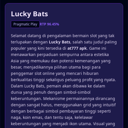
▶
Lucky Bats
Pragmatic Play
RTP 96.45%
Selamat datang di pengalaman bermain slot yang tak
terlupakan dengan
Lucky Bats
, salah satu judul paling
populer yang kini tersedia di
at777 apk
. Game ini
menawarkan perpaduan sempurna antara estetika
Asia yang memukau dan potensi kemenangan yang
besar, menjadikannya pilihan utama bagi para
penggemar slot online yang mencari hiburan
berkualitas tinggi sekaligus peluang profit yang nyata.
Dalam Lucky Bats, pemain akan dibawa ke dalam
dunia yang penuh dengan simbol-simbol
keberuntungan. Mekanisme permainannya dirancang
dengan sangat halus, menggunakan grid yang intuitif
dengan berbagai simbol pembayaran tinggi seperti
naga, koin emas, dan tentu saja, kelelawar
keberuntungan yang menjadi ikon utama. Visual yang